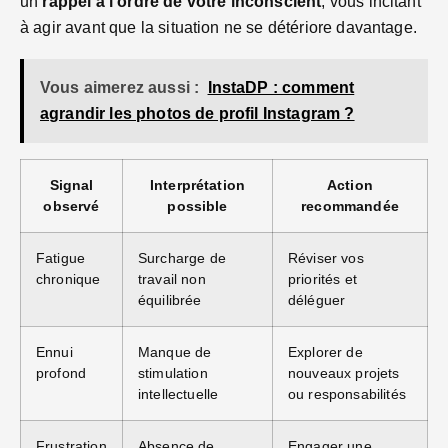
un
rappel à l’ordre de votre inconscient
, vous incitant
à agir avant que la situation ne se détériore davantage.
Vous aimerez aussi :
InstaDP : comment
agrandir les photos de profil Instagram ?
Signal
Interprétation
Action
observé
possible
recommandée
Fatigue
Surcharge de
Réviser vos
chronique
travail non
priorités et
équilibrée
déléguer
Ennui
Manque de
Explorer de
profond
stimulation
nouveaux projets
intellectuelle
ou responsabilités
Frustration
Absence de
Engager une