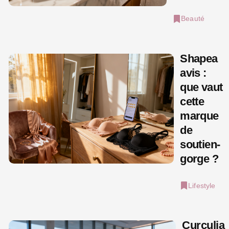
Beauté
Shapea
avis :
que vaut
cette
marque
de
soutien-
gorge ?
Lifestyle
Curculia