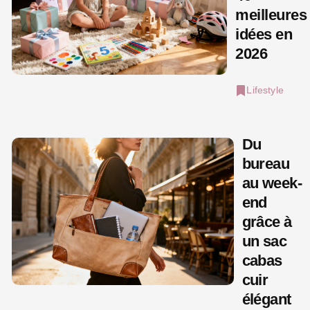
meilleures
idées en
2026
Lifestyle
Du
bureau
au week-
end
grâce à
un sac
cabas
cuir
élégant