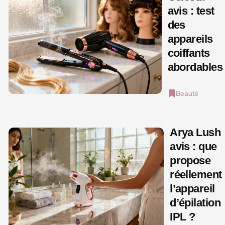
avis : test
des
appareils
coiffants
abordables
Beauté
Arya Lush
avis : que
propose
réellement
l’appareil
d’épilation
IPL ?