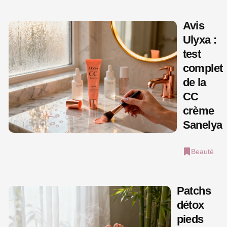
Avis
Ulyxa :
test
complet
de la
CC
crème
Sanelya
Beauté
Patchs
détox
pieds