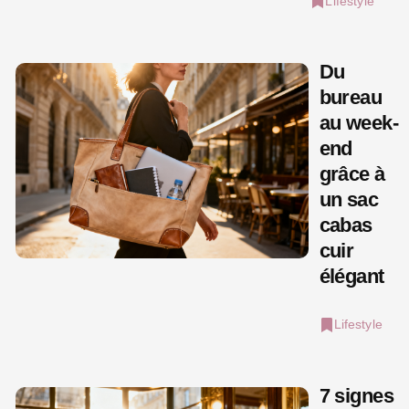
Lifestyle
Du
bureau
au week-
end
grâce à
un sac
cabas
cuir
élégant
Lifestyle
7 signes