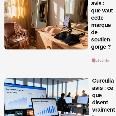
avis :
que vaut
cette
marque
de
soutien-
gorge ?
Lifestyle
Curculia
avis : ce
que
disent
vraiment