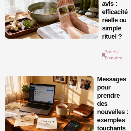
avis :
efficacité
réelle ou
simple
rituel ?
Santé /
Bien-être
Messages
pour
prendre
des
nouvelles :
exemples
touchants