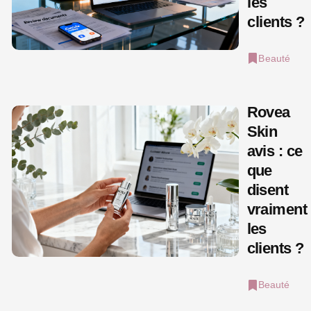
les
clients ?
Beauté
Rovea
Skin
avis : ce
que
disent
vraiment
les
clients ?
Beauté