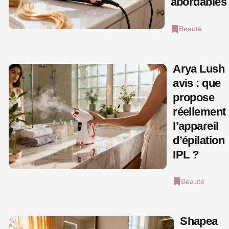
abordables
Beauté
Arya Lush
avis : que
propose
réellement
l’appareil
d’épilation
IPL ?
Beauté
Shapea