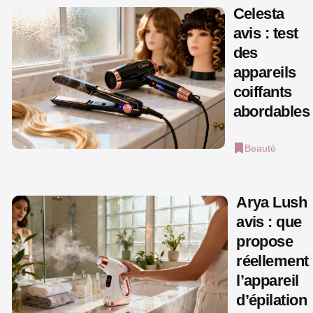
Celesta
avis : test
des
appareils
coiffants
abordables
Beauté
Arya Lush
avis : que
propose
réellement
l’appareil
d’épilation