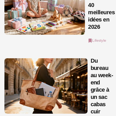
40
meilleures
idées en
2026
Lifestyle
Du
bureau
au week-
end
grâce à
un sac
cabas
cuir