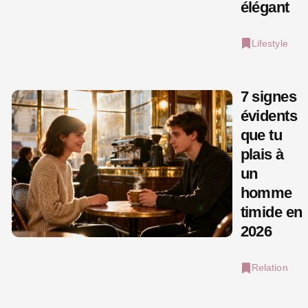
élégant
Lifestyle
7 signes
évidents
que tu
plais à
un
homme
timide en
2026
Relation