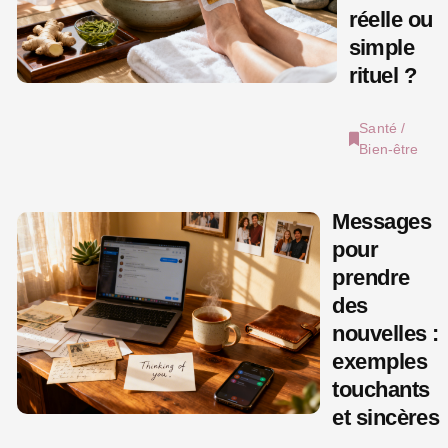
réelle ou
simple
rituel ?
Santé /
Bien-être
Messages
pour
prendre
des
nouvelles :
exemples
touchants
et sincères