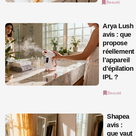
Beauté
Arya Lush
avis : que
propose
réellement
l’appareil
d’épilation
IPL ?
Beauté
Shapea
avis :
que vaut