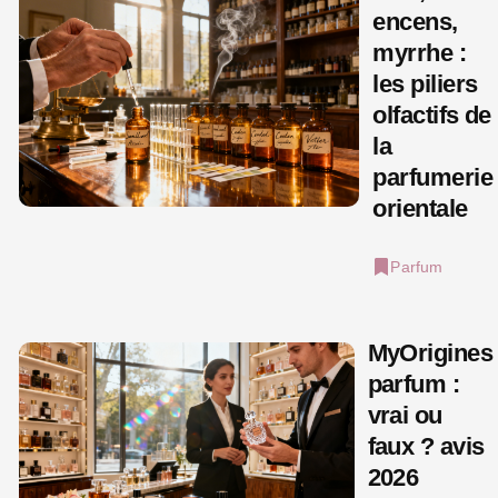
encens,
myrrhe :
les piliers
olfactifs de
la
parfumerie
orientale
Parfum
MyOrigines
parfum :
vrai ou
faux ? avis
2026