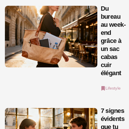
Du
bureau
au week-
end
grâce à
un sac
cabas
cuir
élégant
Lifestyle
7 signes
évidents
que tu