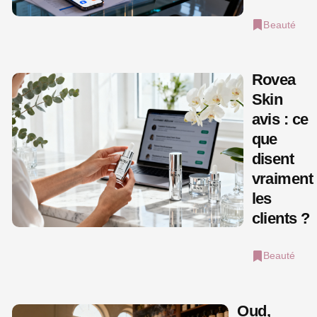
Beauté
Rovea
Skin
avis : ce
que
disent
vraiment
les
clients ?
Beauté
Oud,