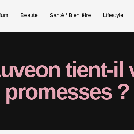
fum
Beauté
Santé / Bien-être
Lifestyle
uveon tient-il
promesses ?