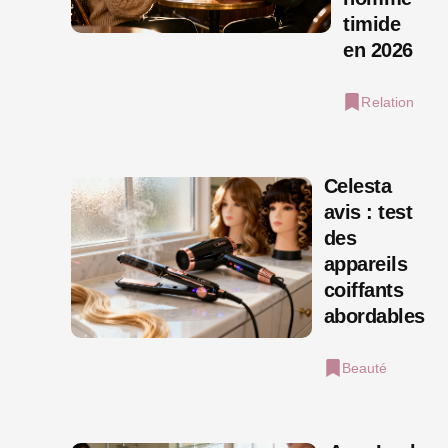
timide
en 2026
Relation
Celesta
avis : test
des
appareils
coiffants
abordables
Beauté