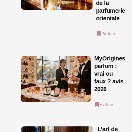
de la
parfumerie
orientale
Parfum
MyOrigines
parfum :
vrai ou
faux ? avis
2026
Parfum
L’art de