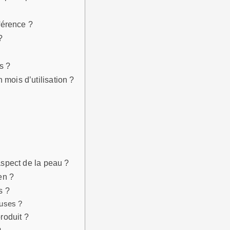
fférence ?
?
s ?
mois d’utilisation ?
aspect de la peau ?
en ?
s ?
euses ?
roduit ?