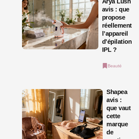
Arya Lush
avis : que
propose
réellement
l’appareil
d’épilation
IPL ?
Beauté
Shapea
avis :
que vaut
cette
marque
de