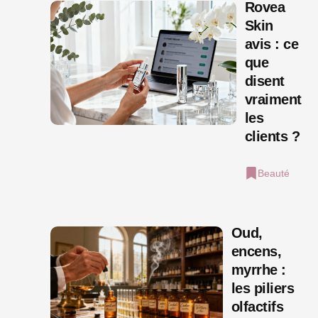
Rovea
Skin
avis : ce
que
disent
vraiment
les
clients ?
Beauté
Oud,
encens,
myrrhe :
les piliers
olfactifs