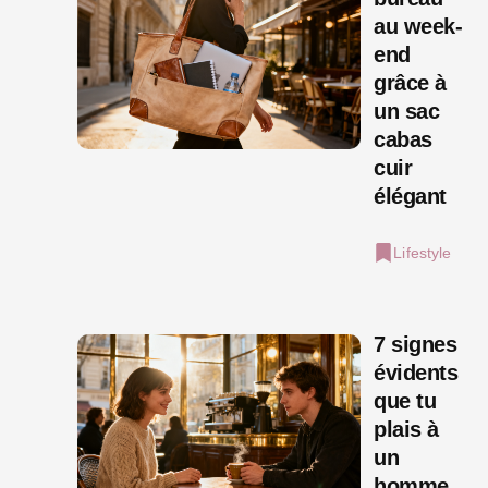
au week-
end
grâce à
un sac
cabas
cuir
élégant
Lifestyle
7 signes
évidents
que tu
plais à
un
homme