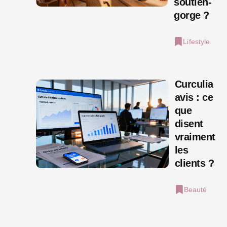
soutien-
gorge ?
Lifestyle
Curculia
avis : ce
que
disent
vraiment
les
clients ?
Beauté