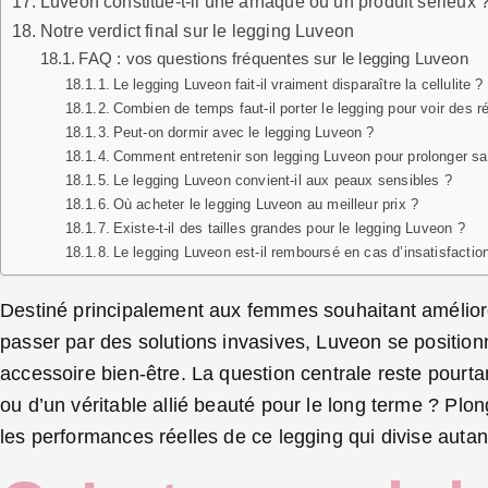
Luveon constitue-t-il une arnaque ou un produit sérieux 
Notre verdict final sur le legging Luveon
FAQ : vos questions fréquentes sur le legging Luveon
Le legging Luveon fait-il vraiment disparaître la cellulite ?
Combien de temps faut-il porter le legging pour voir des r
Peut-on dormir avec le legging Luveon ?
Comment entretenir son legging Luveon pour prolonger sa
Le legging Luveon convient-il aux peaux sensibles ?
Où acheter le legging Luveon au meilleur prix ?
Existe-t-il des tailles grandes pour le legging Luveon ?
Le legging Luveon est-il remboursé en cas d’insatisfactio
Destiné principalement aux femmes souhaitant améliorer
passer par des solutions invasives, Luveon se position
accessoire bien-être. La question centrale reste pourtant
ou d’un véritable allié beauté pour le long terme ? Plon
les performances réelles de ce legging qui divise autant