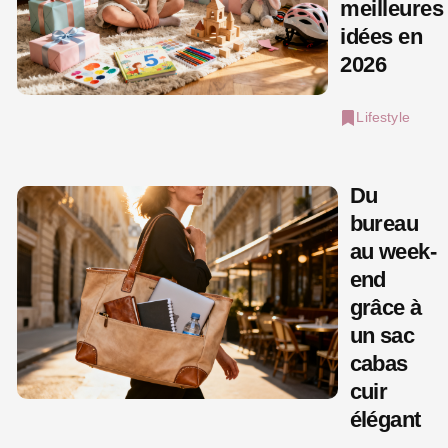
meilleures
idées en
2026
Lifestyle
Du
bureau
au week-
end
grâce à
un sac
cabas
cuir
élégant