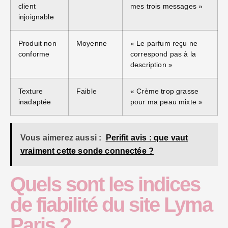
client
mes trois messages »
injoignable
Produit non
Moyenne
« Le parfum reçu ne
conforme
correspond pas à la
description »
Texture
Faible
« Crème trop grasse
inadaptée
pour ma peau mixte »
Vous aimerez aussi :
Perifit avis : que vaut
vraiment cette sonde connectée ?
Quels sont les indices
de fiabilité du site Lyma
Paris ?