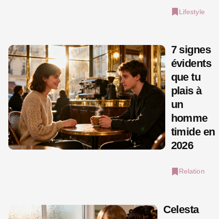
Lifestyle
7 signes
évidents
que tu
plais à
un
homme
timide en
2026
Relation
Celesta