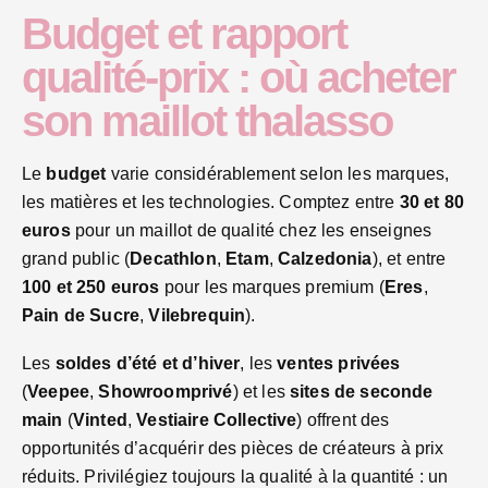
Budget et rapport
qualité-prix : où acheter
son maillot thalasso
Le
budget
varie considérablement selon les marques,
les matières et les technologies. Comptez entre
30 et 80
euros
pour un maillot de qualité chez les enseignes
grand public (
Decathlon
,
Etam
,
Calzedonia
), et entre
100 et 250 euros
pour les marques premium (
Eres
,
Pain de Sucre
,
Vilebrequin
).
Les
soldes d’été et d’hiver
, les
ventes privées
(
Veepee
,
Showroomprivé
) et les
sites de seconde
main
(
Vinted
,
Vestiaire Collective
) offrent des
opportunités d’acquérir des pièces de créateurs à prix
réduits. Privilégiez toujours la qualité à la quantité : un