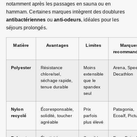
notamment après les passages en sauna ou en
hammam. Certaines marques intègrent des doublures
antibactériennes
ou
anti-odeurs
, idéales pour les
séjours prolongés.
Matière
Avantages
Limites
Marque
recomman
Polyester
Résistance
Moins
Arena, Spe
chlore/sel,
extensible
Decathlon
séchage rapide,
que le
tenue durable
spandex
seul
Nylon
Écoresponsable,
Prix
Patagonia,
recyclé
solidité, toucher
parfois
Ecoalf, Pict
agréable
plus élevé