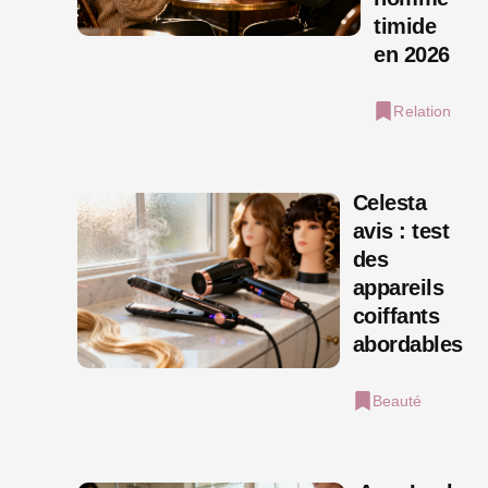
timide
en 2026
Relation
Celesta
avis : test
des
appareils
coiffants
abordables
Beauté