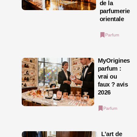
de la
parfumerie
orientale
Parfum
MyOrigines
parfum :
vrai ou
faux ? avis
2026
Parfum
L’art de