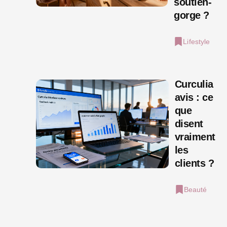
soutien-
gorge ?
Lifestyle
Curculia
avis : ce
que
disent
vraiment
les
clients ?
Beauté