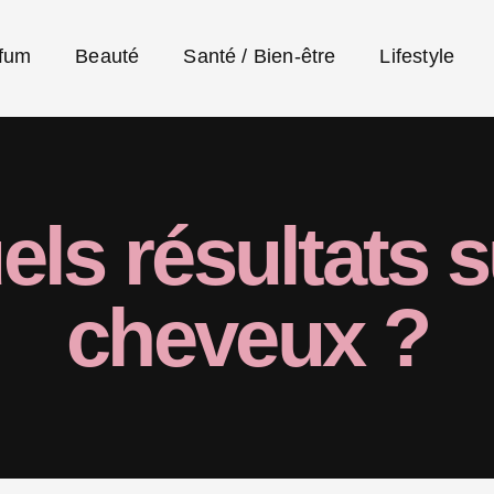
fum
Beauté
Santé / Bien-être
Lifestyle
els résultats 
cheveux ?