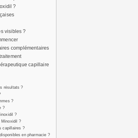
oxidil ?
nçaises
s visibles ?
ommencer
llaires complémentaires
 traitement
érapeutique capillaire
s résultats ?
?
femmes ?
e ?
inoxidil ?
 Minoxidil ?
 capillaires ?
l disponibles en pharmacie ?