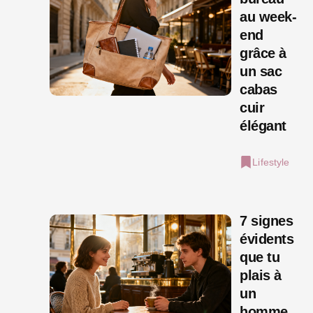
au week-
end
grâce à
un sac
cabas
cuir
élégant
Lifestyle
7 signes
évidents
que tu
plais à
un
homme