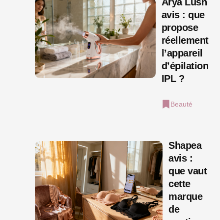
Arya Lush
avis : que
propose
réellement
l’appareil
d’épilation
IPL ?
Beauté
Shapea
avis :
que vaut
cette
marque
de