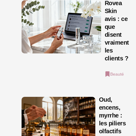
Rovea
Skin
avis : ce
que
disent
vraiment
les
clients ?
Beauté
Oud,
encens,
myrrhe :
les piliers
olfactifs