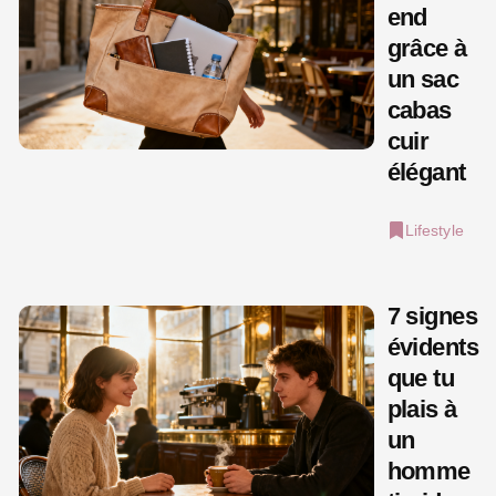
end
grâce à
un sac
cabas
cuir
élégant
Lifestyle
7 signes
évidents
que tu
plais à
un
homme