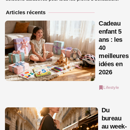
Articles récents
Cadeau
enfant 5
ans : les
40
meilleures
idées en
2026
Lifestyle
Du
bureau
au week-