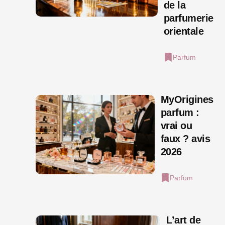
de la
parfumerie
orientale
Parfum
MyOrigines
parfum :
vrai ou
faux ? avis
2026
Parfum
L’art de