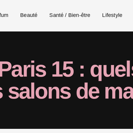
fum
Beauté
Santé / Bien-être
Lifestyle
Paris 15 : quel
s salons de m