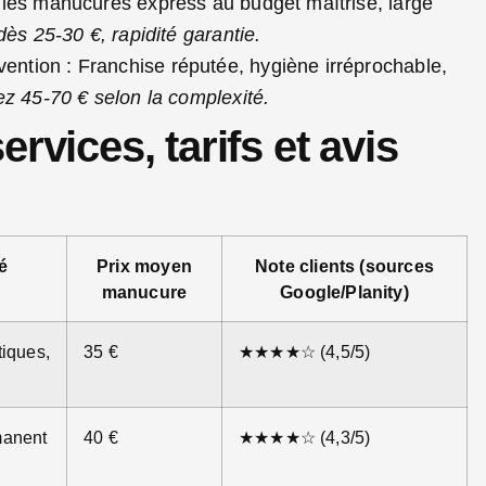
 les manucures express au budget maîtrisé, large
dès 25-30 €, rapidité garantie.
ntion : Franchise réputée, hygiène irréprochable,
z 45-70 € selon la complexité.
rvices, tarifs et avis
é
Prix moyen
Note clients (sources
manucure
Google/Planity)
tiques,
35 €
★★★★☆ (4,5/5)
manent
40 €
★★★★☆ (4,3/5)