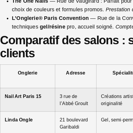
The One Nails
— Rue de Vaugirard : Parfait pour
choix de couleurs et formules promos.
Prestation 
L’Onglerie® Paris Convention
— Rue de la Conve
techniques
gel/résine
pro, accueil soigné.
Compte
Comparatif des salons : se
clients
Onglerie
Adresse
Spécialit
Nail Art Paris 15
3 rue de
Créations artis
l’Abbé Groult
originalité
Linda Ongle
21 boulevard
Gel, semi-per
Garibaldi