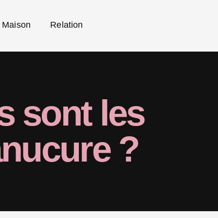
Maison
Relation
s sont les
anucure ?