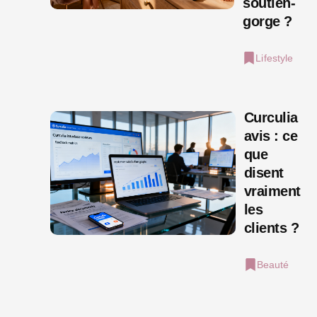
soutien-
gorge ?
Lifestyle
Curculia
avis : ce
que
disent
vraiment
les
clients ?
Beauté