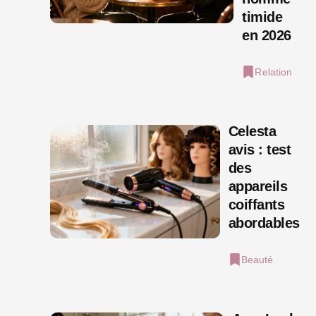
timide
en 2026
Relation
Celesta
avis : test
des
appareils
coiffants
abordables
Beauté