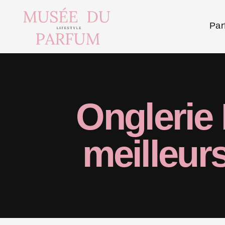
Par
Onglerie 
meilleur