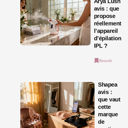
Arya Lush
avis : que
propose
réellement
l’appareil
d’épilation
IPL ?
Beauté
Shapea
avis :
que vaut
cette
marque
de