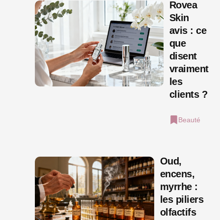
Rovea
Skin
avis : ce
que
disent
vraiment
les
clients ?
Beauté
Oud,
encens,
myrrhe :
les piliers
olfactifs