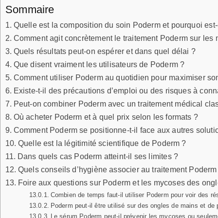
Sommaire
Quelle est la composition du soin Poderm et pourquoi est-e
Comment agit concrètement le traitement Poderm sur les
Quels résultats peut-on espérer et dans quel délai ?
Que disent vraiment les utilisateurs de Poderm ?
Comment utiliser Poderm au quotidien pour maximiser son 
Existe-t-il des précautions d’emploi ou des risques à conn
Peut-on combiner Poderm avec un traitement médical cla
Où acheter Poderm et à quel prix selon les formats ?
Comment Poderm se positionne-t-il face aux autres soluti
Quelle est la légitimité scientifique de Poderm ?
Dans quels cas Poderm atteint-il ses limites ?
Quels conseils d’hygiène associer au traitement Poderm
Foire aux questions sur Poderm et les mycoses des ong
Combien de temps faut-il utiliser Poderm pour voir des résu
Poderm peut-il être utilisé sur des ongles de mains et de
Le sérum Poderm peut-il prévenir les mycoses ou seulemen