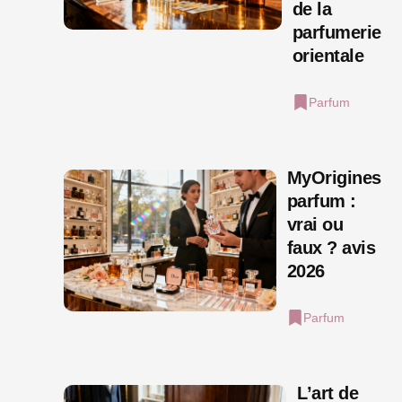
de la
parfumerie
orientale
Parfum
MyOrigines
parfum :
vrai ou
faux ? avis
2026
Parfum
L’art de