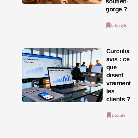
soutien-
gorge ?
Lifestyle
Curculia
avis : ce
que
disent
vraiment
les
clients ?
Beauté