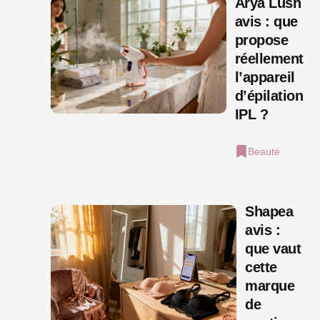
Arya Lush
avis : que
propose
réellement
l’appareil
d’épilation
IPL ?
Beauté
Shapea
avis :
que vaut
cette
marque
de