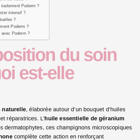
e traitement Poderm ?
ster intensif ?
tuelles ?
itement Poderm ?
e avec Poderm ?
osition du soin
i est-elle
 naturelle
, élaborée autour d’un bouquet d’huiles
t réparatrices. L’
huile essentielle de géranium
on des dermatophytes, ces champignons microscopiques
énone
complète cette action en renforçant