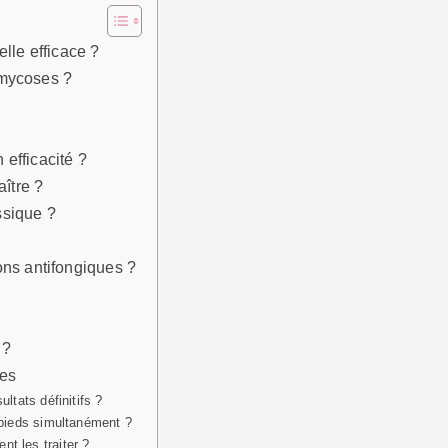
lle efficace ?
 mycoses ?
efficacité ?
aître ?
ssique ?
ons antifongiques ?
 ?
les
ltats définitifs ?
 pieds simultanément ?
t les traiter ?