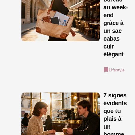
au week-
end
grâce à
un sac
cabas
cuir
élégant
Lifestyle
7 signes
évidents
que tu
plais à
un
homme