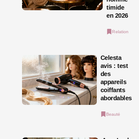
timide
en 2026
Relation
Celesta
avis : test
des
appareils
coiffants
abordables
Beauté