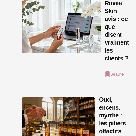
Rovea
Skin
avis : ce
que
disent
vraiment
les
clients ?
Beauté
Oud,
encens,
myrrhe :
les piliers
olfactifs