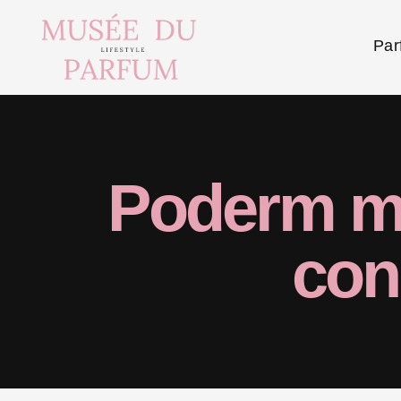
Par
Poderm myc
con