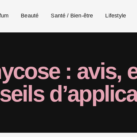
fum
Beauté
Santé / Bien-être
Lifestyle
ose : avis, ef
seils d’applica