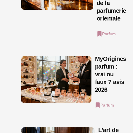
de la
parfumerie
orientale
Parfum
MyOrigines
parfum :
vrai ou
faux ? avis
2026
Parfum
L’art de