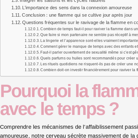
Intégrer les saisons et les cycles naturels
L’importance des sens dans la connexion amoureuse
Conclusion : une flamme qui se cultive jour après jour
Questions fréquentes sur le ravivage de la flamme en c
Combien de temps faut-il pour raviver la flamme dans u
Que faire si mon partenaire ne semble pas réceptif à mes
La lingerie et l’apparence sont-elles vraiment important
Comment gérer le manque de temps avec des enfants et 
Faut-il parler ouvertement de sexualité même si c’est gê
Quels parfums ou huiles sont recommandés pour créer 
Les rituels quotidiens ne risquent-ils pas de créer une n
Combien doit-on investir financièrement pour raviver la
Pourquoi la flamme 
avec le temps ?
Comprendre les mécanismes de l’affaiblissement passio
amoureuse, notre cerveau sécrète massivement de la 