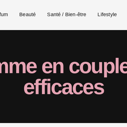
fum
Beauté
Santé / Bien-être
Lifestyle
amme en coupl
efficaces