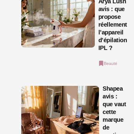
Arya Lush
avis : que
propose
réellement
l’appareil
d’épilation
IPL ?
Beauté
Shapea
avis :
que vaut
cette
marque
de