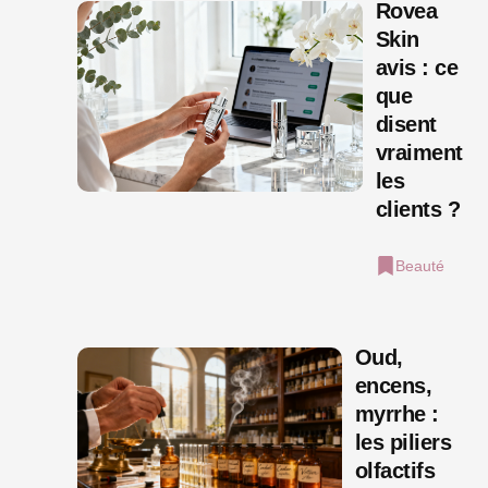
Rovea
Skin
avis : ce
que
disent
vraiment
les
clients ?
Beauté
Oud,
encens,
myrrhe :
les piliers
olfactifs