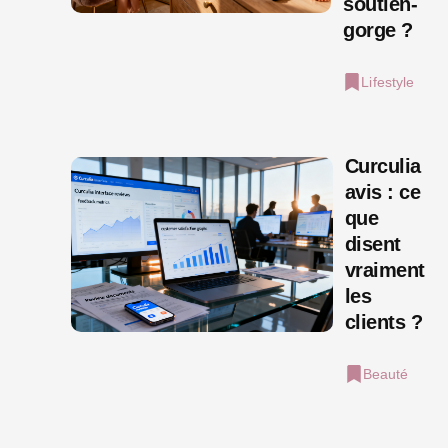
soutien-
gorge ?
Lifestyle
Curculia
avis : ce
que
disent
vraiment
les
clients ?
Beauté