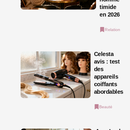
timide
en 2026
Relation
Celesta
avis : test
des
appareils
coiffants
abordables
Beauté