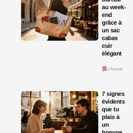
au week-
end
grâce à
un sac
cabas
cuir
élégant
Lifestyle
7 signes
évidents
que tu
plais à
un
homme