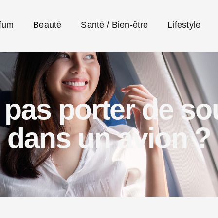
fum
Beauté
Santé / Bien-être
Lifestyle
 pas porter de so
dans un avion ?