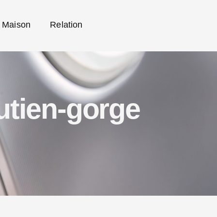
Maison
Relation
utien-gorge