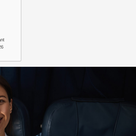
ant
26