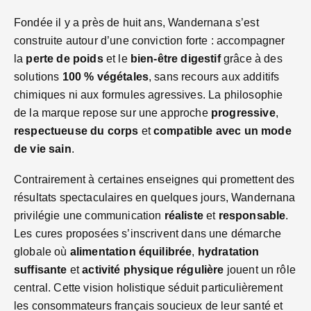
Fondée il y a près de huit ans, Wandernana s’est
construite autour d’une conviction forte : accompagner
la
perte de poids
et le
bien-être digestif
grâce à des
solutions
100 % végétales
, sans recours aux additifs
chimiques ni aux formules agressives. La philosophie
de la marque repose sur une approche
progressive
,
respectueuse du corps
et
compatible avec un mode
de vie sain
.
Contrairement à certaines enseignes qui promettent des
résultats spectaculaires en quelques jours, Wandernanа
privilégie une communication
réaliste
et
responsable
.
Les cures proposées s’inscrivent dans une démarche
globale où
alimentation équilibrée
,
hydratation
suffisante
et
activité physique régulière
jouent un rôle
central. Cette vision holistique séduit particulièrement
les consommateurs français soucieux de leur santé et