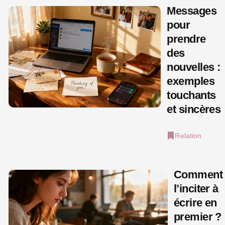
Messages
pour
prendre
des
nouvelles :
exemples
touchants
et sincères
Relation
Comment
l’inciter à
écrire en
premier ?