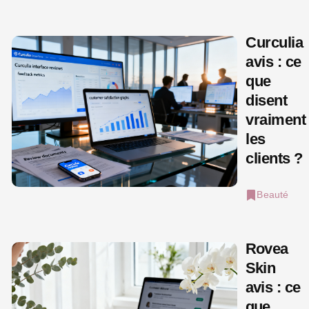
Curculia
avis : ce
que
disent
vraiment
les
clients ?
Beauté
Rovea
Skin
avis : ce
que