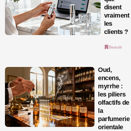
disent
vraiment
les
clients ?
Beauté
Oud,
encens,
myrrhe :
les piliers
olfactifs de
la
parfumerie
orientale