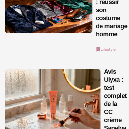
: réussir
son
costume
de mariage
homme
Lifestyle
Avis
Ulyxa :
test
complet
de la
CC
crème
Sanelya