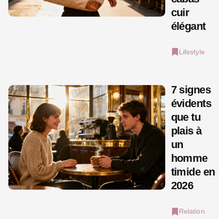
cuir
élégant
Lifestyle
7 signes
évidents
que tu
plais à
un
homme
timide en
2026
Relation