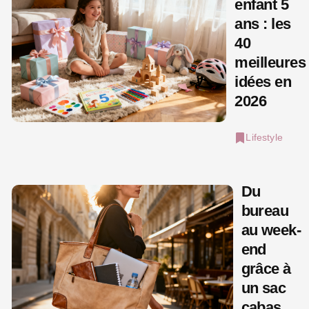
enfant 5
ans : les
40
meilleures
idées en
2026
Lifestyle
Du
bureau
au week-
end
grâce à
un sac
cabas