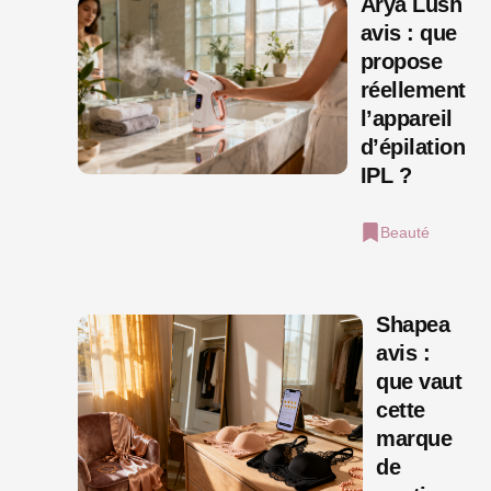
Arya Lush
avis : que
propose
réellement
l’appareil
d’épilation
IPL ?
Beauté
Shapea
avis :
que vaut
cette
marque
de