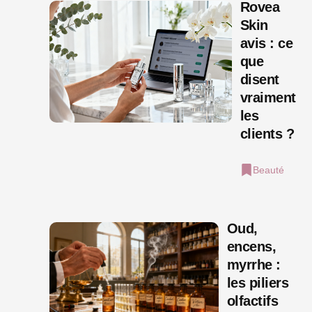
Rovea
Skin
avis : ce
que
disent
vraiment
les
clients ?
Beauté
Oud,
encens,
myrrhe :
les piliers
olfactifs