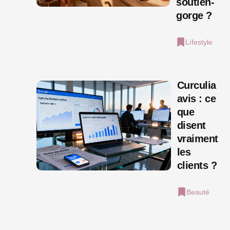
soutien-
gorge ?
Lifestyle
Curculia
avis : ce
que
disent
vraiment
les
clients ?
Beauté