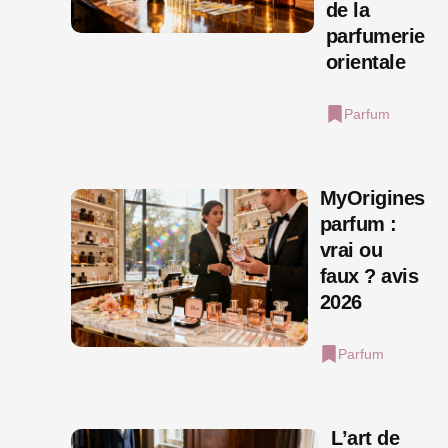
de la
parfumerie
orientale
Parfum
MyOrigines
parfum :
vrai ou
faux ? avis
2026
Parfum
L’art de