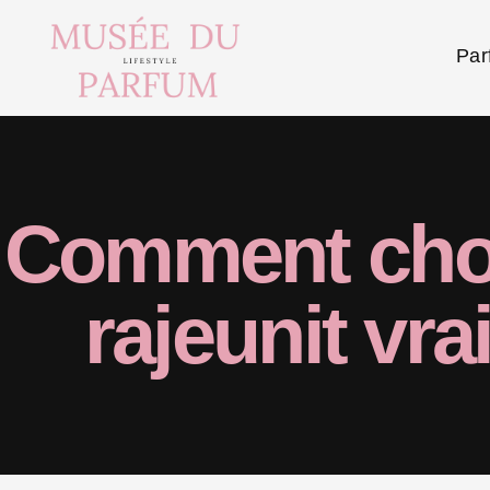
Par
Comment choi
rajeunit vr