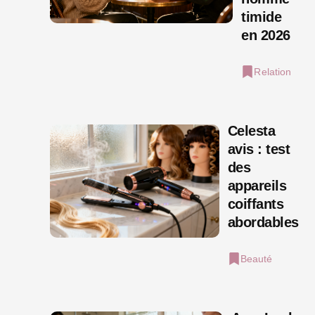
timide
en 2026
Relation
Celesta
avis : test
des
appareils
coiffants
abordables
Beauté