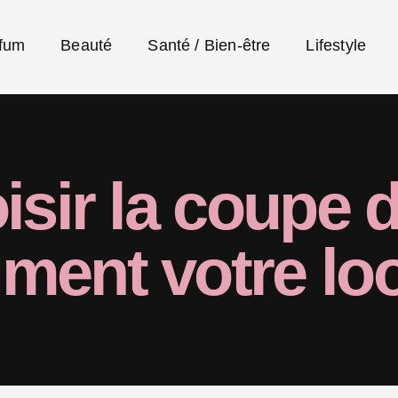
fum
Beauté
Santé / Bien-être
Lifestyle
sir la coupe d
aiment votre lo