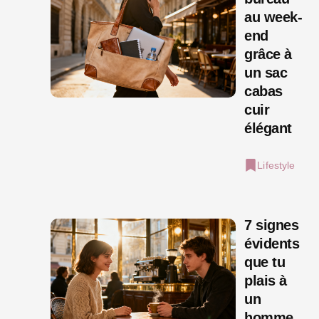
au week-
end
grâce à
un sac
cabas
cuir
élégant
Lifestyle
7 signes
évidents
que tu
plais à
un
homme