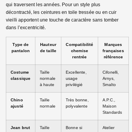
qui traversent les années. Pour un style plus
décontracté, les ceintures en toile tressée ou en cuir
vieilli apportent une touche de caractère sans tomber
dans l’excentricité.
Type de
Hauteur
Compatibilité
Marques
pantalon
de taille
chemise
françaises
rentrée
référence
Costume
Taille
Excellente,
Cifonelli,
classique
normale
usage
Arnys,
à haute
privilégié
Smalto
Chino
Taille
Très bonne,
A.P.C.,
ajusté
normale
polyvalente
Maison
Standards
Jean brut
Taille
Bonne si
Atelier