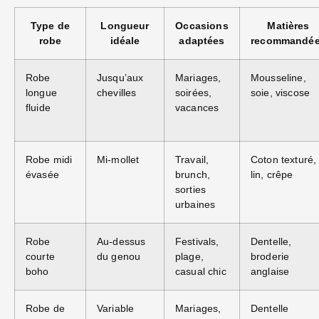
Type de
Longueur
Occasions
Matières
robe
idéale
adaptées
recommandé
Robe
Jusqu’aux
Mariages,
Mousseline,
longue
chevilles
soirées,
soie, viscose
fluide
vacances
Robe midi
Mi-mollet
Travail,
Coton texturé,
évasée
brunch,
lin, crêpe
sorties
urbaines
Robe
Au-dessus
Festivals,
Dentelle,
courte
du genou
plage,
broderie
boho
casual chic
anglaise
Robe de
Variable
Mariages,
Dentelle