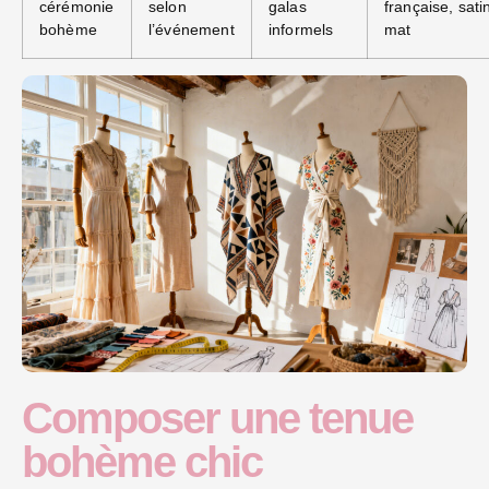
cérémonie
selon
galas
française, sati
bohème
l’événement
informels
mat
Composer une tenue
bohème chic