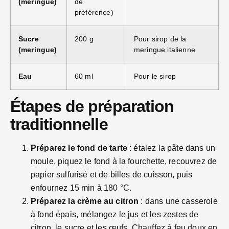
(meringue)
de
préférence)
Sucre
200 g
Pour sirop de la
(meringue)
meringue italienne
Eau
60 ml
Pour le sirop
Étapes de préparation
traditionnelle
Préparez le fond de tarte
: étalez la pâte dans un
moule, piquez le fond à la fourchette, recouvrez de
papier sulfurisé et de billes de cuisson, puis
enfournez 15 min à 180 °C.
Préparez la crème au citron
: dans une casserole
à fond épais, mélangez le jus et les zestes de
citron, le sucre et les œufs. Chauffez à feu doux en