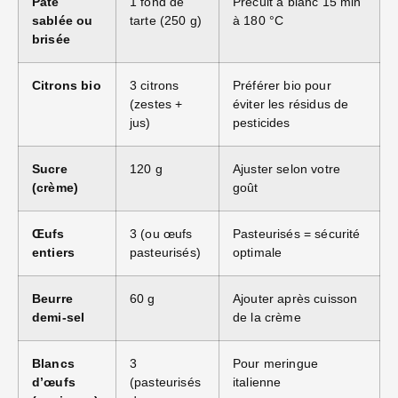
Pâte
1 fond de
Précuit à blanc 15 min
sablée ou
tarte (250 g)
à 180 °C
brisée
Citrons bio
3 citrons
Préférer bio pour
(zestes +
éviter les résidus de
jus)
pesticides
Sucre
120 g
Ajuster selon votre
(crème)
goût
Œufs
3 (ou œufs
Pasteurisés = sécurité
entiers
pasteurisés)
optimale
Beurre
60 g
Ajouter après cuisson
demi-sel
de la crème
Blancs
3
Pour meringue
d’œufs
(pasteurisés
italienne