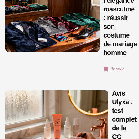
l’élégance
masculine
: réussir
son
costume
de mariage
homme
Lifestyle
Avis
Ulyxa :
test
complet
de la
CC