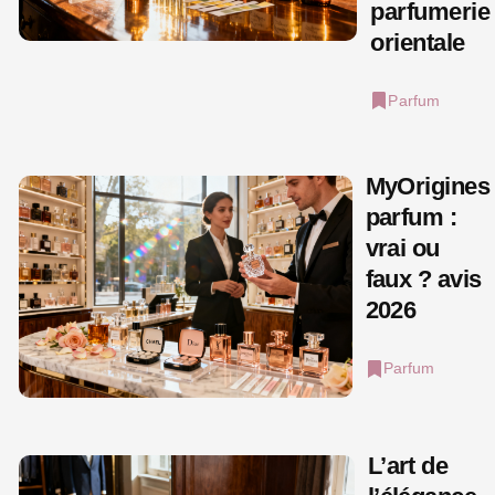
parfumerie
orientale
Parfum
MyOrigines
parfum :
vrai ou
faux ? avis
2026
Parfum
L’art de