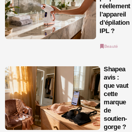
réellement
l’appareil
d’épilation
IPL ?
Beauté
Shapea
avis :
que vaut
cette
marque
de
soutien-
gorge ?