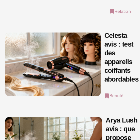
Relation
Celesta
avis : test
des
appareils
coiffants
abordables
Beauté
Arya Lush
avis : que
propose