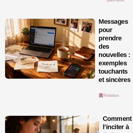
Bien-être
Messages
pour
prendre
des
nouvelles :
exemples
touchants
et sincères
Relation
Comment
l’inciter à