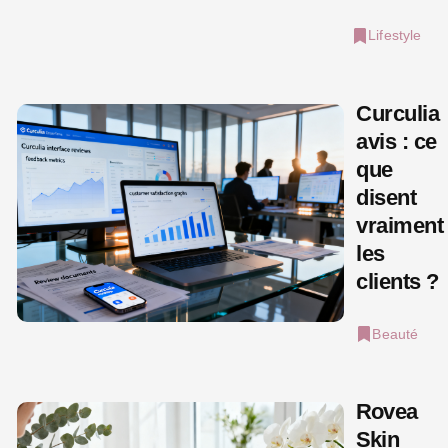
Lifestyle
Curculia
avis : ce
que
disent
vraiment
les
clients ?
Beauté
Rovea
Skin